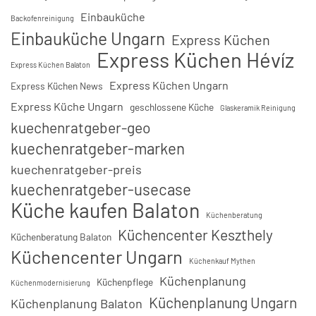
Einbauküche
Backofenreinigung
Einbauküche Ungarn
Express Küchen
Express Küchen Hévíz
Express Küchen Balaton
Express Küchen Ungarn
Express Küchen News
Express Küche Ungarn
geschlossene Küche
Glaskeramik Reinigung
kuechenratgeber-geo
kuechenratgeber-marken
kuechenratgeber-preis
kuechenratgeber-usecase
Küche kaufen Balaton
Küchenberatung
Küchencenter Keszthely
Küchenberatung Balaton
Küchencenter Ungarn
Küchenkauf Mythen
Küchenplanung
Küchenpflege
Küchenmodernisierung
Küchenplanung Ungarn
Küchenplanung Balaton