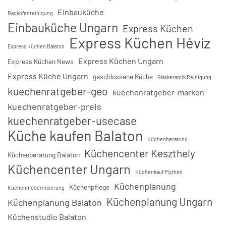
Einbauküche
Backofenreinigung
Einbauküche Ungarn
Express Küchen
Express Küchen Hévíz
Express Küchen Balaton
Express Küchen Ungarn
Express Küchen News
Express Küche Ungarn
geschlossene Küche
Glaskeramik Reinigung
kuechenratgeber-geo
kuechenratgeber-marken
kuechenratgeber-preis
kuechenratgeber-usecase
Küche kaufen Balaton
Küchenberatung
Küchencenter Keszthely
Küchenberatung Balaton
Küchencenter Ungarn
Küchenkauf Mythen
Küchenplanung
Küchenpflege
Küchenmodernisierung
Küchenplanung Ungarn
Küchenplanung Balaton
Küchenstudio Balaton