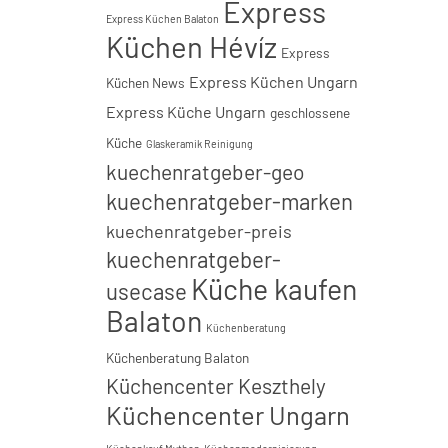
Express
Express Küchen Balaton
Küchen Hévíz
Express
Express Küchen Ungarn
Küchen News
Express Küche Ungarn
geschlossene
Küche
Glaskeramik Reinigung
kuechenratgeber-geo
kuechenratgeber-marken
kuechenratgeber-preis
kuechenratgeber-
Küche kaufen
usecase
Balaton
Küchenberatung
Küchenberatung Balaton
Küchencenter Keszthely
Küchencenter Ungarn