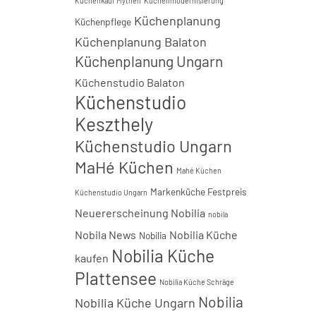
Küchenkauf Mythen
Küchenmodernisierung
Küchenplanung
Küchenpflege
Küchenplanung Balaton
Küchenplanung Ungarn
Küchenstudio Balaton
Küchenstudio
Keszthely
Küchenstudio Ungarn
MaHé Küchen
Mahé Küchen
Markenküche Festpreis
Küchenstudio Ungarn
Neuererscheinung Nobilia
nobila
Nobila News
Nobilia Küche
Nobilia
Nobilia Küche
kaufen
Plattensee
Nobilia Küche Schräge
Nobilia
Nobilia Küche Ungarn