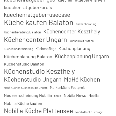
kuechenratgeber-preis
kuechenratgeber-usecase
Küche kaufen Balaton
Küchenberatung
Küchencenter Keszthely
Küchenberatung Balaton
Küchencenter Ungarn
Küchenkauf Mythen
Küchenplanung
Küchenpflege
Küchenmodernisierung
Küchenplanung Ungarn
Küchenplanung Balaton
Küchenstudio Balaton
Küchenstudio Keszthely
Küchenstudio Ungarn
MaHé Küchen
Markenküche Festpreis
Mahé Küchen Küchenstudio Ungarn
Neuererscheinung Nobilia
Nobila News
Nobilia
nobila
Nobilia Küche kaufen
Nobilia Küche Plattensee
Nobilia Küche Schräge