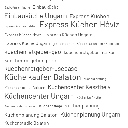
Einbauküche
Backofenreinigung
Einbauküche Ungarn
Express Küchen
Express Küchen Hévíz
Express Küchen Balaton
Express Küchen Ungarn
Express Küchen News
Express Küche Ungarn
geschlossene Küche
Glaskeramik Reinigung
kuechenratgeber-geo
kuechenratgeber-marken
kuechenratgeber-preis
kuechenratgeber-usecase
Küche kaufen Balaton
Küchenberatung
Küchencenter Keszthely
Küchenberatung Balaton
Küchencenter Ungarn
Küchenkauf Mythen
Küchenplanung
Küchenpflege
Küchenmodernisierung
Küchenplanung Ungarn
Küchenplanung Balaton
Küchenstudio Balaton