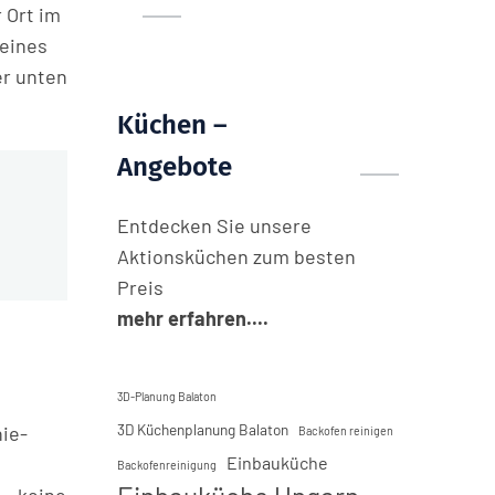
 Ort im
 eines
er unten
Küchen –
Angebote
Entdecken Sie unsere
Aktionsküchen zum besten
Preis
mehr erfahren....
3D-Planung Balaton
3D Küchenplanung Balaton
nie-
Backofen reinigen
Einbauküche
Backofenreinigung