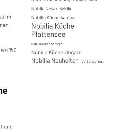
Nobila News
Nobilia
us im
Nobilia Küche kaufen
Nobilia Küche
hnen,
Plattensee
Nobilia Küche Schräge
hen 150
Nobilia Küche Ungarn
Nobilia Neuheiten
Vorteilspreis
ne
it und