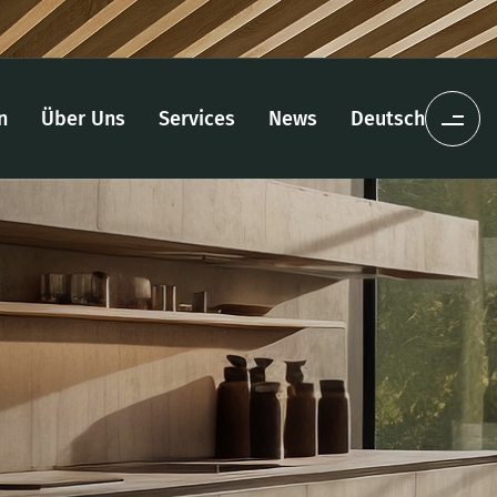
n
Über Uns
Services
News
Deutsch