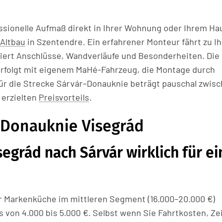
sionelle Aufmaß direkt in Ihrer Wohnung oder Ihrem Ha
Altbau
in Szentendre. Ein erfahrener Monteur fährt zu I
iert Anschlüsse, Wandverläufe und Besonderheiten. Die
 erfolgt mit eigenem MaHé-Fahrzeug, die Montage durch
für die Strecke Sárvár–Donauknie beträgt pauschal zwisc
 erzielten
Preisvorteils
.
 Donauknie Visegrád
segrád nach Sárvár wirklich für ei
er Markenküche im mittleren Segment (16.000–20.000 €)
s von 4.000 bis 5.000 €. Selbst wenn Sie Fahrtkosten, Ze