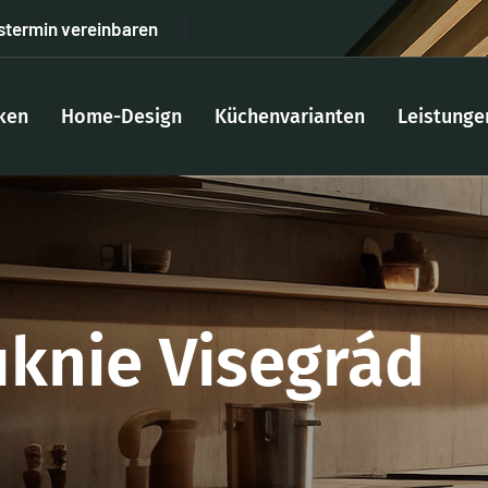
stermin vereinbaren
ken
Home-Design
Küchenvarianten
Leistunge
knie Visegrád