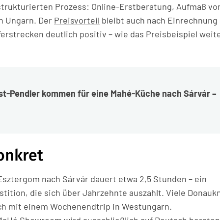
strukturierten Prozess: Online-Erstberatung, Aufmaß vor
h Ungarn. Der
Preisvorteil
bleibt auch nach Einrechnung
erstrecken deutlich positiv – wie das Preisbeispiel weit
t-Pendler kommen für eine Mahé-Küche nach Sárvár –
onkret
Esztergom nach Sárvár dauert etwa 2,5 Stunden – ein
tition, die sich über Jahrzehnte auszahlt. Viele Donauk
 mit einem Wochenendtrip in Westungarn.