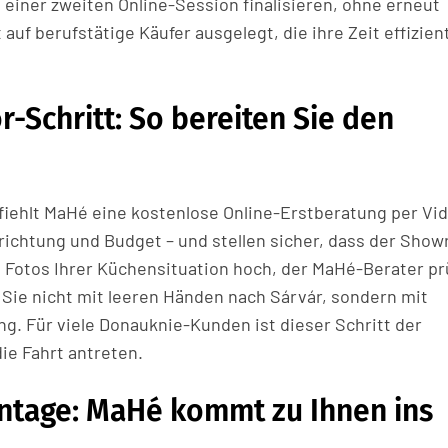
einer zweiten Online-Session finalisieren, ohne erneut
uf berufstätige Käufer ausgelegt, die ihre Zeit effizien
r-Schritt: So bereiten Sie den
iehlt MaHé eine kostenlose Online-Erstberatung per Vid
ilrichtung und Budget – und stellen sicher, dass der Sho
ab Fotos Ihrer Küchensituation hoch, der MaHé-Berater pr
ie nicht mit leeren Händen nach Sárvár, sondern mit
g. Für viele Donauknie-Kunden ist dieser Schritt der
ie Fahrt antreten.
ntage: MaHé kommt zu Ihnen ins