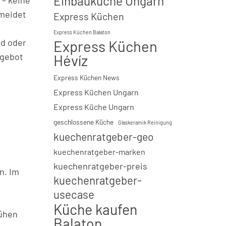
Einbauküche Ungarn
 – keine
rmeidet
Express Küchen
Express Küchen Balaton
ád oder
Express Küchen
ngebot
Hévíz
Express Küchen News
Express Küchen Ungarn
Express Küche Ungarn
geschlossene Küche
Glaskeramik Reinigung
kuechenratgeber-geo
kuechenratgeber-marken
kuechenratgeber-preis
n. Im
kuechenratgeber-
usecase
Küche kaufen
rühen
Balaton