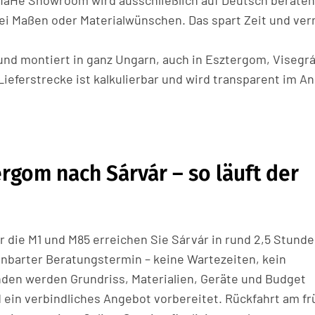
aHé Showroom wird ausschließlich auf Deutsch beraten
ei Maßen oder Materialwünschen. Das spart Zeit und ve
und montiert in ganz Ungarn, auch in Esztergom, Visegr
Lieferstrecke ist kalkulierbar und wird transparent im A
ergom nach Sárvár – so läuft der
 die M1 und M85 erreichen Sie Sárvár in rund 2,5 Stunde
nbarter Beratungstermin – keine Wartezeiten, kein
unden werden Grundriss, Materialien, Geräte und Budget
d ein verbindliches Angebot vorbereitet. Rückfahrt am f