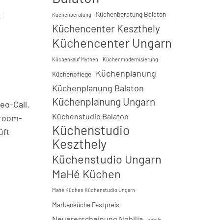
Küchenberatung Balaton
t
Küchenberatung
Küchencenter Keszthely
Küchencenter Ungarn
Küchenkauf Mythen
Küchenmodernisierung
Küchenplanung
Küchenpflege
Küchenplanung Balaton
Küchenplanung Ungarn
eo-Call.
Küchenstudio Balaton
wroom-
Küchenstudio
üft
Keszthely
Küchenstudio Ungarn
MaHé Küchen
Mahé Küchen Küchenstudio Ungarn
Markenküche Festpreis
Neuererscheinung Nobilia
nobila