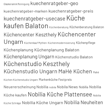
kuechenratgeber-geo
Glaskeramik Reinigung
kuechenratgeber-preis
kuechenratgeber-marken
Küche
kuechenratgeber-usecase
kaufen Balaton
Küchenberatung Balaton
Küchenberatung
Küchencenter
Küchencenter Keszthely
Ungarn
Küchenpflege
Küchenkauf Mythen
Küchenmodernisierung
Küchenplanung
Küchenplanung Balaton
Küchenplanung Ungarn
Küchenstudio Balaton
Küchenstudio Keszthely
Küchenstudio Ungarn
MaHé Küchen
Mahé
Markenküche Festpreis
Küchen Küchenstudio Ungarn
Neuererscheinung Nobilia
Nobila News
Nobilia
Nobilia
nobila
Nobilia Küche Plattensee
Küche kaufen
Nobilia
Nobilia Neuheiten
Nobilia Küche Ungarn
Küche Schräge