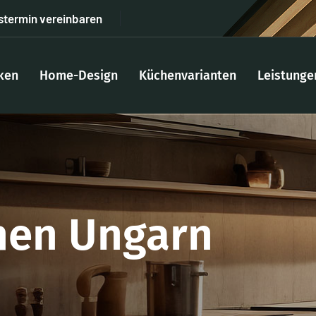
stermin vereinbaren
ken
Home-Design
Küchenvarianten
Leistunge
hen Ungarn