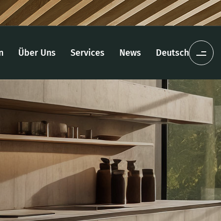
n
Über Uns
Services
News
Deutsch