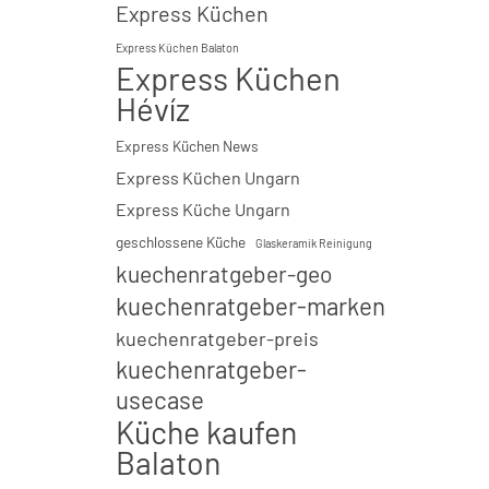
Express Küchen
Express Küchen Balaton
Express Küchen
Hévíz
Express Küchen News
Express Küchen Ungarn
Express Küche Ungarn
geschlossene Küche
Glaskeramik Reinigung
kuechenratgeber-geo
kuechenratgeber-marken
kuechenratgeber-preis
kuechenratgeber-
usecase
Küche kaufen
Balaton