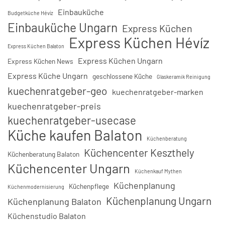
Einbauküche
Budgetküche Hévíz
Einbauküche Ungarn
Express Küchen
Express Küchen Hévíz
Express Küchen Balaton
Express Küchen Ungarn
Express Küchen News
Express Küche Ungarn
geschlossene Küche
Glaskeramik Reinigung
kuechenratgeber-geo
kuechenratgeber-marken
kuechenratgeber-preis
kuechenratgeber-usecase
Küche kaufen Balaton
Küchenberatung
Küchencenter Keszthely
Küchenberatung Balaton
Küchencenter Ungarn
Küchenkauf Mythen
Küchenplanung
Küchenpflege
Küchenmodernisierung
Küchenplanung Ungarn
Küchenplanung Balaton
Küchenstudio Balaton