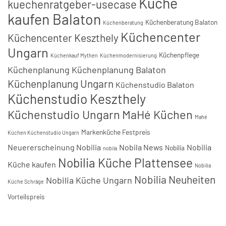
Küche
kuechenratgeber-usecase
kaufen Balaton
Küchenberatung Balaton
Küchenberatung
Küchencenter
Küchencenter Keszthely
Ungarn
Küchenpflege
Küchenkauf Mythen
Küchenmodernisierung
Küchenplanung
Küchenplanung Balaton
Küchenplanung Ungarn
Küchenstudio Balaton
Küchenstudio Keszthely
Küchenstudio Ungarn
MaHé Küchen
Mahé
Markenküche Festpreis
Küchen Küchenstudio Ungarn
Neuererscheinung Nobilia
Nobila News
Nobilia
Nobilia
nobila
Nobilia Küche Plattensee
Küche kaufen
Nobilia
Nobilia Neuheiten
Nobilia Küche Ungarn
Küche Schräge
Vorteilspreis