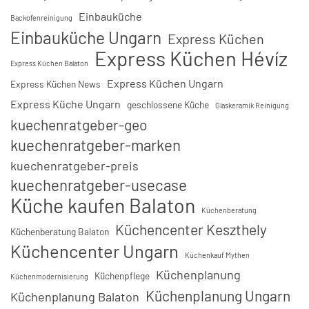
Einbauküche
Backofenreinigung
Einbauküche Ungarn
Express Küchen
Express Küchen Hévíz
Express Küchen Balaton
Express Küchen Ungarn
Express Küchen News
Express Küche Ungarn
geschlossene Küche
Glaskeramik Reinigung
kuechenratgeber-geo
kuechenratgeber-marken
kuechenratgeber-preis
kuechenratgeber-usecase
Küche kaufen Balaton
Küchenberatung
Küchencenter Keszthely
Küchenberatung Balaton
Küchencenter Ungarn
Küchenkauf Mythen
Küchenplanung
Küchenpflege
Küchenmodernisierung
Küchenplanung Ungarn
Küchenplanung Balaton