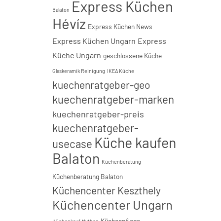
Express Küchen
Balaton
Hévíz
Express Küchen News
Express Küchen Ungarn
Express
Küche Ungarn
geschlossene Küche
Glaskeramik Reinigung
IKEA Küche
kuechenratgeber-geo
kuechenratgeber-marken
kuechenratgeber-preis
kuechenratgeber-
Küche kaufen
usecase
Balaton
Küchenberatung
Küchenberatung Balaton
Küchencenter Keszthely
Küchencenter Ungarn
Küchenpflege