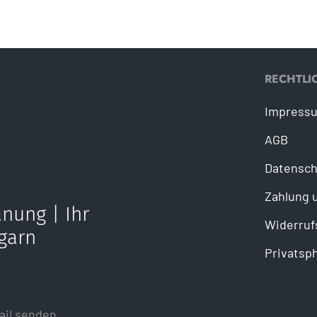
RECHTLI
Impress
AGB
Datensch
Zahlung 
nung | Ihr
Widerruf
garn
Privatsp
ail senden