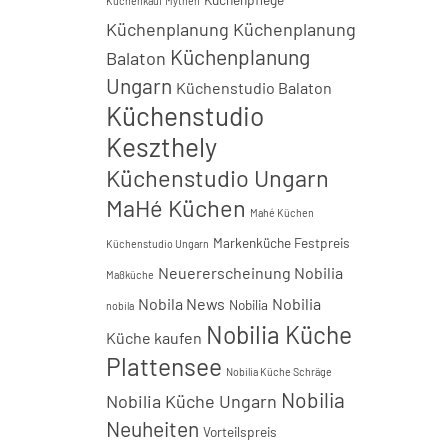
Küchenkauf Mythen
Küchenplanung
Küchenplanung
Küchenplanung
Balaton
Ungarn
Küchenstudio Balaton
Küchenstudio
Keszthely
Küchenstudio Ungarn
MaHé Küchen
Mahé Küchen
Markenküche Festpreis
Küchenstudio Ungarn
Neuererscheinung Nobilia
Maßküche
Nobila News
Nobilia
Nobilia
nobila
Nobilia Küche
Küche kaufen
Plattensee
Nobilia Küche Schräge
Nobilia
Nobilia Küche Ungarn
Neuheiten
Vorteilspreis